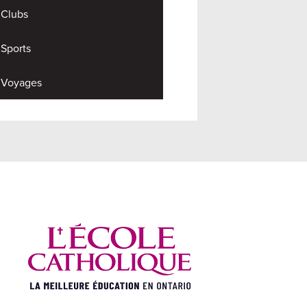
Clubs
Sports
Voyages
econdaire E.J. Lajeu