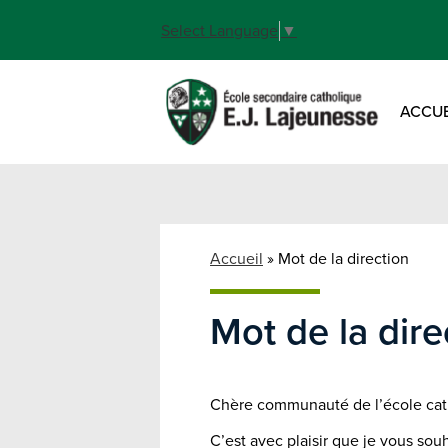
Select Language
▼
ACCUE
Skip
to
main
content
Accueil
»
Mot de la direction
Mot de la dire
Chère communauté de l’école cath
C’est avec plaisir que je vous sou