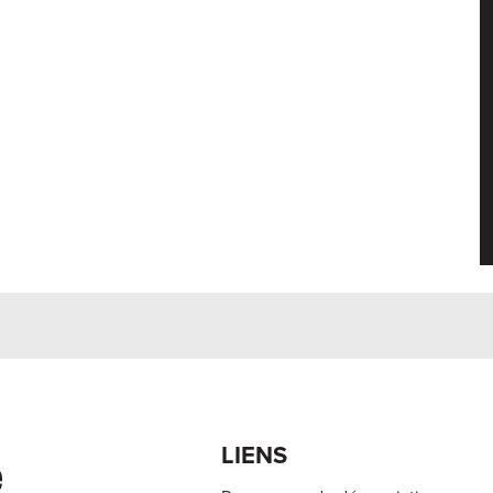
École S
LIENS