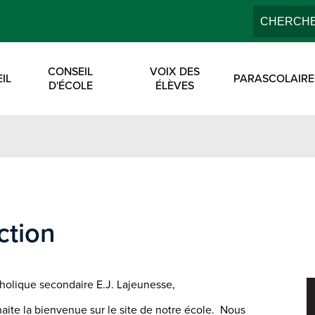
Search
École Secondaire E
CONSEIL
VOIX DES
IL
PARASCOLAIRE
D'ÉCOLE
ÉLÈVES
ction
olique secondaire E.J. Lajeunesse,
haite la bienvenue sur le site de notre école. Nous